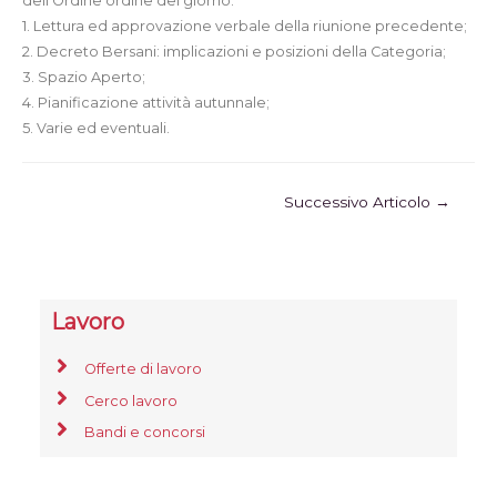
dell’Ordine ordine del giorno:
1. Lettura ed approvazione verbale della riunione precedente;
2. Decreto Bersani: implicazioni e posizioni della Categoria;
3. Spazio Aperto;
4. Pianificazione attività autunnale;
5. Varie ed eventuali.
Successivo Articolo
→
Lavoro
Offerte di lavoro
Cerco lavoro
Bandi e concorsi