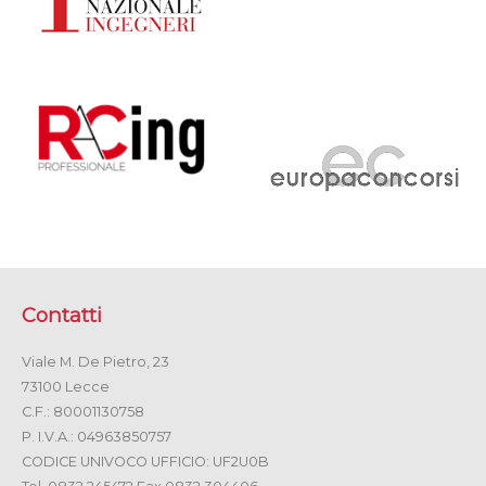
Contatti
Viale M. De Pietro, 23
73100 Lecce
C.F.: 80001130758
P. I.V.A.: 04963850757
CODICE UNIVOCO UFFICIO: UF2U0B