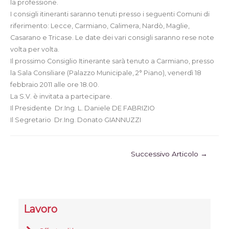
la professione.
I consigli itineranti saranno tenuti presso i seguenti Comuni di
riferimento: Lecce, Carmiano, Calimera, Nardò, Maglie,
Casarano e Tricase. Le date dei vari consigli saranno rese note
volta per volta.
Il prossimo Consiglio Itinerante sarà tenuto a Carmiano, presso
la Sala Consiliare (Palazzo Municipale, 2° Piano), venerdì 18
febbraio 2011 alle ore 18.00.
La S.V. è invitata a partecipare.
Il Presidente  Dr.Ing. L. Daniele DE FABRIZIO
Il Segretario  Dr.Ing. Donato GIANNUZZI
Successivo Articolo
→
Lavoro