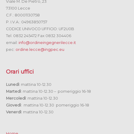
Viale M. De Pietro, 23
73100 Lecce
C.F.: 80001130758
P. I.V.A.: 04963850757
CODICE UNIVOCO UFFICIO: UF2U0B
Tel. 0832 245472 Fax 0832 304406
email:
info@ordineingegnerilecce.it
pec:
ordine.lecce@ingpec.eu
Orari uffici
Lunedì
: mattina 10-12.30
Martedì
: mattina 10-12.30 – pomeriggio 16-18
Mercoledì
: mattina 10-12.30
Giovedì
: mattina 10-12.30 pomeriggio 16-18
Venerdì
: mattina 10-12.30
Home