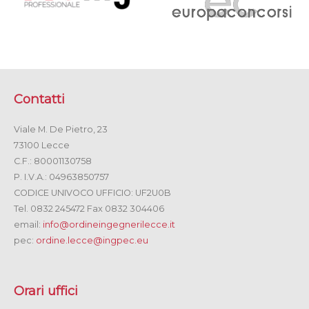
Contatti
Viale M. De Pietro, 23
73100 Lecce
C.F.: 80001130758
P. I.V.A.: 04963850757
CODICE UNIVOCO UFFICIO: UF2U0B
Tel. 0832 245472 Fax 0832 304406
email:
info@ordineingegnerilecce.it
pec:
ordine.lecce@ingpec.eu
Orari uffici