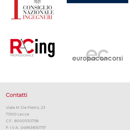
Contatti
Viale M. De Pietro, 23
73100 Lecce
C.F.: 80001130758
P. I.V.A.: 04963850757