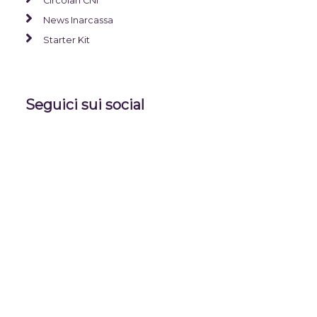
Circolari CNI
News Inarcassa
Starter Kit
Seguici sui social