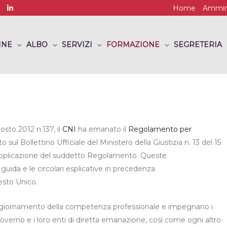
Home
Ammini
INE
ALBO
SERVIZI
FORMAZIONE
SEGRETERIA
gosto 2012 n.137, il
CNI
ha emanato il
Regolamento per
o sul Bollettino Ufficiale del Ministero della Giustizia n. 13 del 15
applicazione del suddetto Regolamento. Queste
 guida e le circolari esplicative in precedenza
esto Unico.
 l’aggiornamento della competenza professionale e impegnano i
autogoverno e i loro enti di diretta emanazione, così come ogni altro