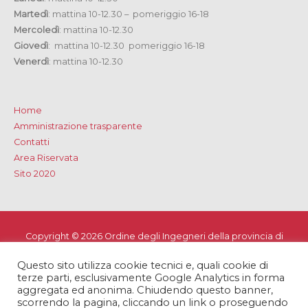
Martedì
: mattina 10-12.30 – pomeriggio 16-18
Mercoledì
: mattina 10-12.30
Giovedì
: mattina 10-12.30 pomeriggio 16-18
Venerdì
: mattina 10-12.30
Home
Amministrazione trasparente
Contatti
Area Riservata
Sito 2020
Copyright © 2026
Ordine degli Ingegneri della provincia di
Lecce
Questo sito utilizza cookie tecnici e, quali cookie di
Privacy e Cookie Policy
-
Note Legali
-
Dichiarazione di
terze parti, esclusivamente Google Analytics in forma
accessibilità
aggregata ed anonima. Chiudendo questo banner,
scorrendo la pagina, cliccando un link o proseguendo