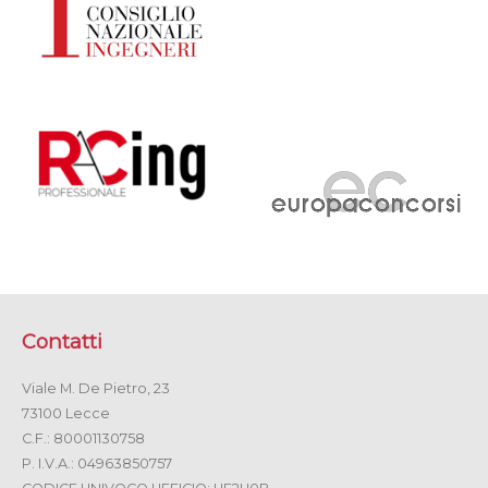
Contatti
Viale M. De Pietro, 23
73100 Lecce
C.F.: 80001130758
P. I.V.A.: 04963850757