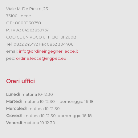
Viale M. De Pietro, 23
73100 Lecce
C.F.: 80001130758
P. I.V.A.: 04963850757
CODICE UNIVOCO UFFICIO: UF2U0B
Tel. 0832 245472 Fax 0832 304406
email:
info@ordineingegnerilecce.it
pec:
ordine.lecce@ingpec.eu
Orari uffici
Lunedì
: mattina 10-12.30
Martedì
: mattina 10-12.30 – pomeriggio 16-18
Mercoledì
: mattina 10-12.30
Giovedì
: mattina 10-12.30 pomeriggio 16-18
Venerdì
: mattina 10-12.30