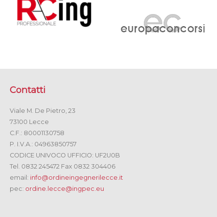
Contatti
Viale M. De Pietro, 23
73100 Lecce
C.F.: 80001130758
P. I.V.A.: 04963850757
CODICE UNIVOCO UFFICIO: UF2U0B
Tel. 0832 245472 Fax 0832 304406
email:
info@ordineingegnerilecce.it
pec:
ordine.lecce@ingpec.eu