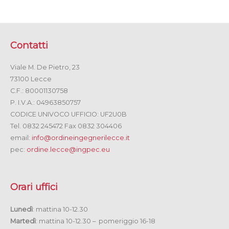
Contatti
Viale M. De Pietro, 23
73100 Lecce
C.F.: 80001130758
P. I.V.A.: 04963850757
CODICE UNIVOCO UFFICIO: UF2U0B
Tel. 0832 245472 Fax 0832 304406
email:
info@ordineingegnerilecce.it
pec:
ordine.lecce@ingpec.eu
Orari uffici
Lunedì
: mattina 10-12.30
Martedì
: mattina 10-12.30 – pomeriggio 16-18