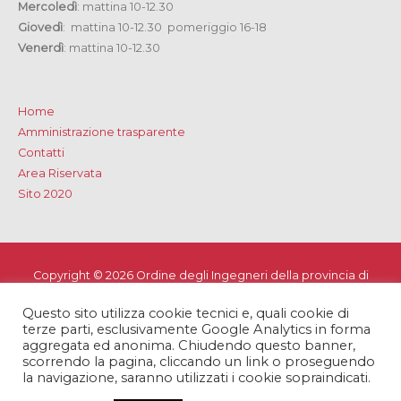
Mercoledì
: mattina 10-12.30
Giovedì
: mattina 10-12.30 pomeriggio 16-18
Venerdì
: mattina 10-12.30
Home
Amministrazione trasparente
Contatti
Area Riservata
Sito 2020
Copyright © 2026
Ordine degli Ingegneri della provincia di
Lecce
Questo sito utilizza cookie tecnici e, quali cookie di
Privacy e Cookie Policy
-
Note Legali
-
Dichiarazione di
terze parti, esclusivamente Google Analytics in forma
accessibilità
aggregata ed anonima. Chiudendo questo banner,
scorrendo la pagina, cliccando un link o proseguendo
la navigazione, saranno utilizzati i cookie sopraindicati.