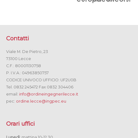
Contatti
Viale M. De Pietro, 23
73100 Lecce
C.F.: 80001130758
P. I.V.A.: 04963850757
CODICE UNIVOCO UFFICIO: UF2U0B
Tel. 0832 245472 Fax 0832 304406
email:
info@ordineingegnerilecce.it
pec:
ordine.lecce@ingpec.eu
Orari uffici
Lunedì
: mattina 10-12.30