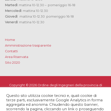
Martedì
: mattina 10-12.30 – pomeriggio 16-18
Mercoledì
: mattina 10-12.30
Giovedì
: mattina 10-12.30 pomeriggio 16-18
Venerdì
: mattina 10-12.30
Home
Amministrazione trasparente
Contatti
Area Riservata
Sito 2020
Copyright © 2026
Ordine degli Ingegneri della provincia di
Lecce
Questo sito utilizza cookie tecnici e, quali cookie di
Privacy e Cookie Policy
-
Note Legali
-
Dichiarazione di
terze parti, esclusivamente Google Analytics in forma
accessibilità
aggregata ed anonima. Chiudendo questo banner,
scorrendo la pagina, cliccando un link o proseguendo