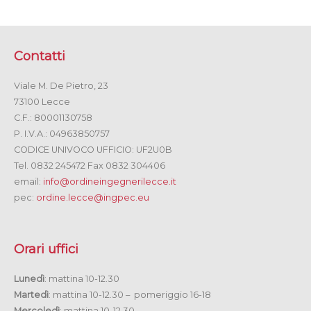
Contatti
Viale M. De Pietro, 23
73100 Lecce
C.F.: 80001130758
P. I.V.A.: 04963850757
CODICE UNIVOCO UFFICIO: UF2U0B
Tel. 0832 245472 Fax 0832 304406
email:
info@ordineingegnerilecce.it
pec:
ordine.lecce@ingpec.eu
Orari uffici
Lunedì
: mattina 10-12.30
Martedì
: mattina 10-12.30 – pomeriggio 16-18
Mercoledì
: mattina 10-12.30