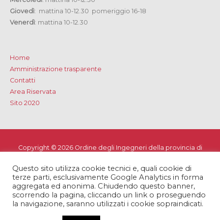
Giovedì
: mattina 10-12.30 pomeriggio 16-18
Venerdì
: mattina 10-12.30
Home
Amministrazione trasparente
Contatti
Area Riservata
Sito 2020
Copyright © 2026
Ordine degli Ingegneri della provincia di
Lecce
Questo sito utilizza cookie tecnici e, quali cookie di
Privacy e Cookie Policy
-
Note Legali
-
Dichiarazione di
terze parti, esclusivamente Google Analytics in forma
accessibilità
aggregata ed anonima. Chiudendo questo banner,
scorrendo la pagina, cliccando un link o proseguendo
la navigazione, saranno utilizzati i cookie sopraindicati.