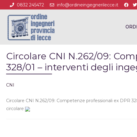
0832 245472
info@ordineingegnerilecce.it
ORD
Circolare CNI N.262/09: Com
328/01 – interventi degli inge
CNI
Circolare CNI N.262/09: Competenze professionali ex DPR 328/0
circolare