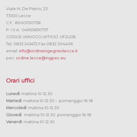
Viale M. De Pietro, 23
73100 Lecce
C.F.: 80001130758
P. I.V.A.: 04963850757
CODICE UNIVOCO UFFICIO: UF2U0B
Tel. 0832 245472 Fax 0832 304406
email:
info@ordineingegnerilecce.it
pec:
ordine.lecce@ingpec.eu
Orari uffici
Lunedì
: mattina 10-12.30
Martedì
: mattina 10-12.30 – pomeriggio 16-18
Mercoledì
: mattina 10-12.30
Giovedì
: mattina 10-12.30 pomeriggio 16-18
Venerdì
: mattina 10-12.30