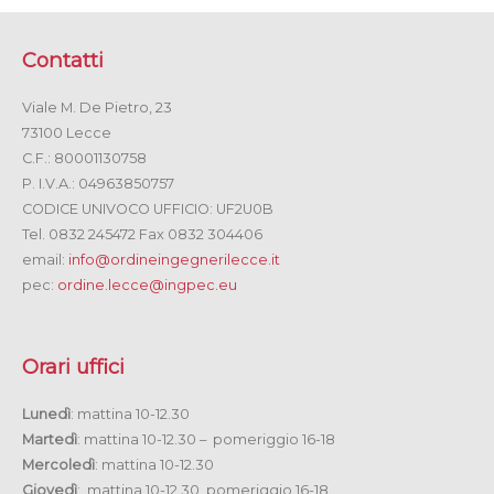
Contatti
Viale M. De Pietro, 23
73100 Lecce
C.F.: 80001130758
P. I.V.A.: 04963850757
CODICE UNIVOCO UFFICIO: UF2U0B
Tel. 0832 245472 Fax 0832 304406
email:
info@ordineingegnerilecce.it
pec:
ordine.lecce@ingpec.eu
Orari uffici
Lunedì
: mattina 10-12.30
Martedì
: mattina 10-12.30 – pomeriggio 16-18
Mercoledì
: mattina 10-12.30
Giovedì
: mattina 10-12.30 pomeriggio 16-18