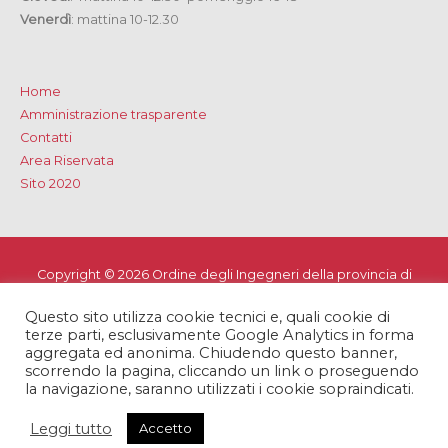
Venerdì
: mattina 10-12.30
Home
Amministrazione trasparente
Contatti
Area Riservata
Sito 2020
Copyright © 2026
Ordine degli Ingegneri della provincia di
Lecce
Questo sito utilizza cookie tecnici e, quali cookie di
Privacy e Cookie Policy
-
Note Legali
-
Dichiarazione di
terze parti, esclusivamente Google Analytics in forma
accessibilità
aggregata ed anonima. Chiudendo questo banner,
scorrendo la pagina, cliccando un link o proseguendo
la navigazione, saranno utilizzati i cookie sopraindicati.
Leggi tutto
Accetto