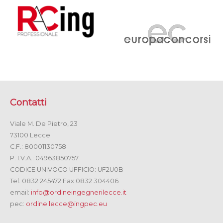
Contatti
Viale M. De Pietro, 23
73100 Lecce
C.F.: 80001130758
P. I.V.A.: 04963850757
CODICE UNIVOCO UFFICIO: UF2U0B
Tel. 0832 245472 Fax 0832 304406
email:
info@ordineingegnerilecce.it
pec:
ordine.lecce@ingpec.eu