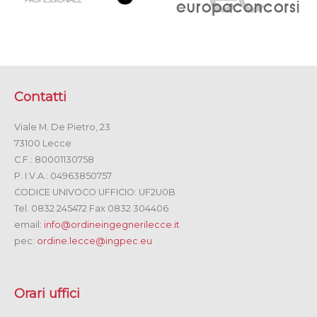
Contatti
Viale M. De Pietro, 23
73100 Lecce
C.F.: 80001130758
P. I.V.A.: 04963850757
CODICE UNIVOCO UFFICIO: UF2U0B
Tel. 0832 245472 Fax 0832 304406
email:
info@ordineingegnerilecce.it
pec:
ordine.lecce@ingpec.eu
Orari uffici