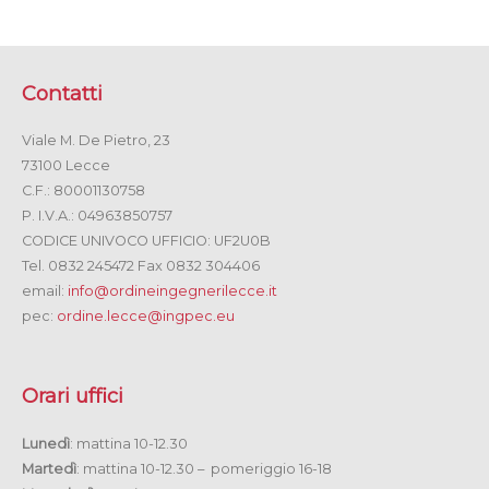
Contatti
Viale M. De Pietro, 23
73100 Lecce
C.F.: 80001130758
P. I.V.A.: 04963850757
CODICE UNIVOCO UFFICIO: UF2U0B
Tel. 0832 245472 Fax 0832 304406
email:
info@ordineingegnerilecce.it
pec:
ordine.lecce@ingpec.eu
Orari uffici
Lunedì
: mattina 10-12.30
Martedì
: mattina 10-12.30 – pomeriggio 16-18