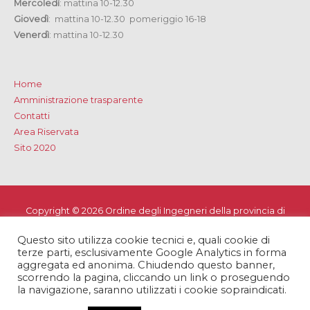
Mercoledì
: mattina 10-12.30
Giovedì
: mattina 10-12.30 pomeriggio 16-18
Venerdì
: mattina 10-12.30
Home
Amministrazione trasparente
Contatti
Area Riservata
Sito 2020
Copyright © 2026
Ordine degli Ingegneri della provincia di
Lecce
Questo sito utilizza cookie tecnici e, quali cookie di
Privacy e Cookie Policy
-
Note Legali
-
Dichiarazione di
terze parti, esclusivamente Google Analytics in forma
accessibilità
aggregata ed anonima. Chiudendo questo banner,
scorrendo la pagina, cliccando un link o proseguendo
la navigazione, saranno utilizzati i cookie sopraindicati.