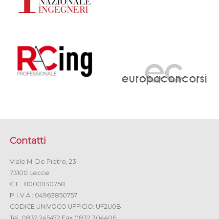
Contatti
Viale M. De Pietro, 23
73100 Lecce
C.F.: 80001130758
P. I.V.A.: 04963850757
CODICE UNIVOCO UFFICIO: UF2U0B
Tel. 0832 245472 Fax 0832 304406