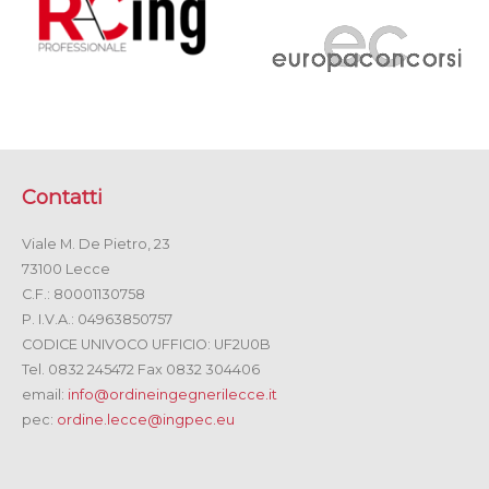
Contatti
Viale M. De Pietro, 23
73100 Lecce
C.F.: 80001130758
P. I.V.A.: 04963850757
CODICE UNIVOCO UFFICIO: UF2U0B
Tel. 0832 245472 Fax 0832 304406
email:
info@ordineingegnerilecce.it
pec:
ordine.lecce@ingpec.eu