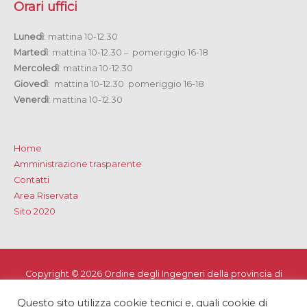
Orari uffici
Lunedì
: mattina 10-12.30
Martedì
: mattina 10-12.30 – pomeriggio 16-18
Mercoledì
: mattina 10-12.30
Giovedì
: mattina 10-12.30 pomeriggio 16-18
Venerdì
: mattina 10-12.30
Home
Amministrazione trasparente
Contatti
Area Riservata
Sito 2020
Copyright © 2026
Ordine degli Ingegneri della provincia di
Lecce
Questo sito utilizza cookie tecnici e, quali cookie di
Privacy e Cookie Policy
-
Note Legali
-
Dichiarazione di