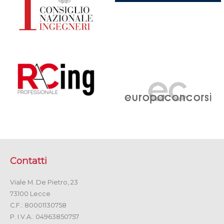
Contatti
Viale M. De Pietro, 23
73100 Lecce
C.F.: 80001130758
P. I.V.A.: 04963850757