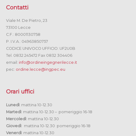
Contatti
Viale M. De Pietro, 23
73100 Lecce
C.F.: 80001130758
P. I.V.A.: 04963850757
CODICE UNIVOCO UFFICIO: UF2U0B
Tel. 0832 245472 Fax 0832 304406
email:
info@ordineingegnerilecce.it
pec:
ordine.lecce@ingpec.eu
Orari uffici
Lunedì
: mattina 10-12.30
Martedì
: mattina 10-12.30 – pomeriggio 16-18
Mercoledì
: mattina 10-12.30
Giovedì
: mattina 10-12.30 pomeriggio 16-18
Venerdì
: mattina 10-12.30