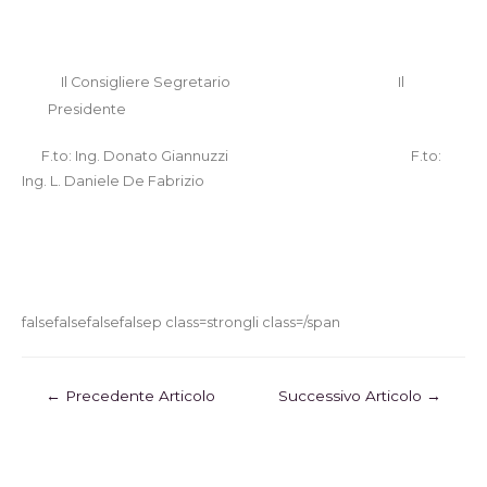
Il Consigliere Segretario
Il
Presidente
F.to:
Ing. Donato Giannuzzi
F.to:
Ing. L. Daniele De Fabrizio
falsefalsefalsefalsep class=strongli class=/span
←
Precedente Articolo
Successivo Articolo
→