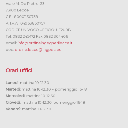
Viale M. De Pietro, 23
73100 Lecce
C.F.: 80001130758
P. I.V.A.: 04963850757
CODICE UNIVOCO UFFICIO: UF2U0B
Tel. 0832 245472 Fax 0832 304406
email:
info@ordineingegnerilecce.it
pec:
ordine.lecce@ingpec.eu
Orari uffici
Lunedì
: mattina 10-12.30
Martedì
: mattina 10-12.30 – pomeriggio 16-18
Mercoledì
: mattina 10-12.30
Giovedì
: mattina 10-12.30 pomeriggio 16-18
Venerdì
: mattina 10-12.30