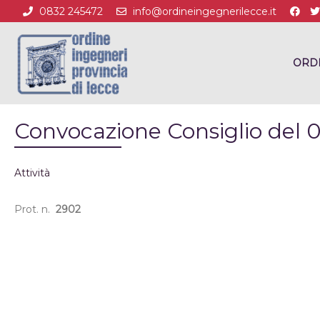
0832 245472
info@ordineingegnerilecce.it
ORD
Convocazione Consiglio del 
Attività
Prot. n.
2902