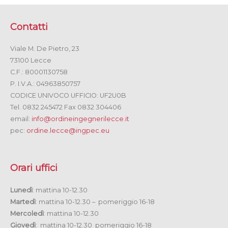
Contatti
Viale M. De Pietro, 23
73100 Lecce
C.F.: 80001130758
P. I.V.A.: 04963850757
CODICE UNIVOCO UFFICIO: UF2U0B
Tel. 0832 245472 Fax 0832 304406
email:
info@ordineingegnerilecce.it
pec:
ordine.lecce@ingpec.eu
Orari uffici
Lunedì
: mattina 10-12.30
Martedì
: mattina 10-12.30 – pomeriggio 16-18
Mercoledì
: mattina 10-12.30
Giovedì
: mattina 10-12.30 pomeriggio 16-18