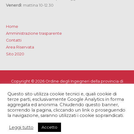
Venerdì
: mattina 10-12.30
Home
Amministrazione trasparente
Contatti
Area Riservata
Sito 2020
Copyright © 2026
Ordine degli Ingegneri della provincia di
Lecce
Questo sito utilizza cookie tecnici e, quali cookie di
Privacy e Cookie Policy
-
Note Legali
-
Dichiarazione di
terze parti, esclusivamente Google Analytics in forma
accessibilità
aggregata ed anonima. Chiudendo questo banner,
scorrendo la pagina, cliccando un link o proseguendo
la navigazione, saranno utilizzati i cookie sopraindicati.
Leggi tutto
Accetto