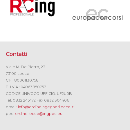
Contatti
Viale M. De Pietro, 23
73100 Lecce
C.F.: 80001130758
P. I.V.A.: 04963850757
CODICE UNIVOCO UFFICIO: UF2U0B
Tel. 0832 245472 Fax 0832 304406
email:
info@ordineingegnerilecce.it
pec:
ordine.lecce@ingpec.eu