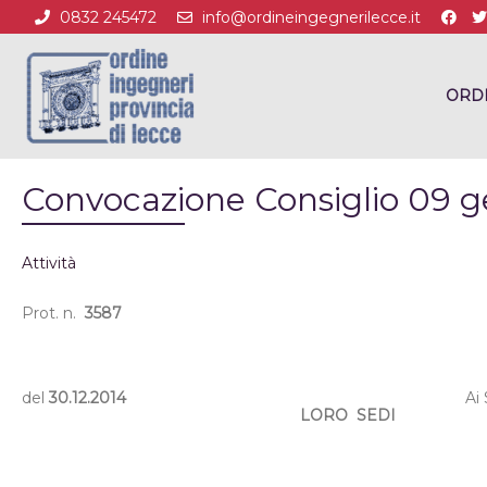
0832 245472
info@ordineingegnerilecce.it
ORD
Convocazione Consiglio 09 g
Attività
Prot. n.
3587
del
30.12.2014
Ai 
LORO
SEDI