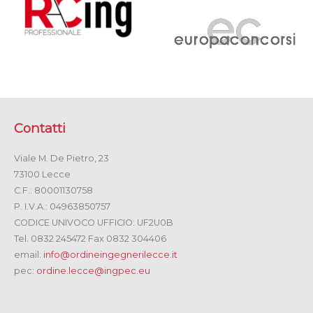
Contatti
Viale M. De Pietro, 23
73100 Lecce
C.F.: 80001130758
P. I.V.A.: 04963850757
CODICE UNIVOCO UFFICIO: UF2U0B
Tel. 0832 245472 Fax 0832 304406
email:
info@ordineingegnerilecce.it
pec:
ordine.lecce@ingpec.eu