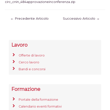
circ_cnin_484approvazioneinconferenza.zip
←
Precedente Articolo
Successivo Articolo
→
Lavoro
Offerte di lavoro
Cerco lavoro
Bandi e concorsi
Formazione
Portale della formazione
Calendario eventi formativi