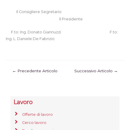
Il Consigliere Segretario
Il Presidente
F.to:
Ing. Donato Giannuzzi
F.to:
Ing. L. Daniele De Fabrizio
←
Precedente Articolo
Successivo Articolo
→
Lavoro
Offerte di lavoro
Cerco lavoro