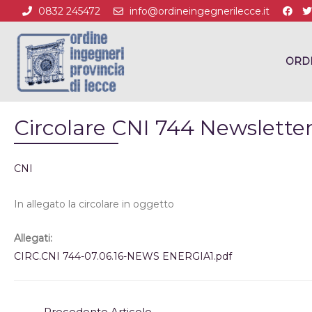
0832 245472
info@ordineingegnerilecce.it
ORD
Circolare CNI 744 Newslette
CNI
In allegato la circolare in oggetto
Allegati:
CIRC.CNI 744-07.06.16-NEWS ENERGIA1.pdf
←
Precedente Articolo