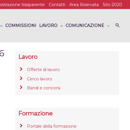
strazione trasparente
Contatti
Area Riservata
Sito 2020
COMMISSIONI
LAVORO
COMUNICAZIONE
6
Lavoro
Offerte di lavoro
Cerco lavoro
Bandi e concorsi
Formazione
Portale della formazione