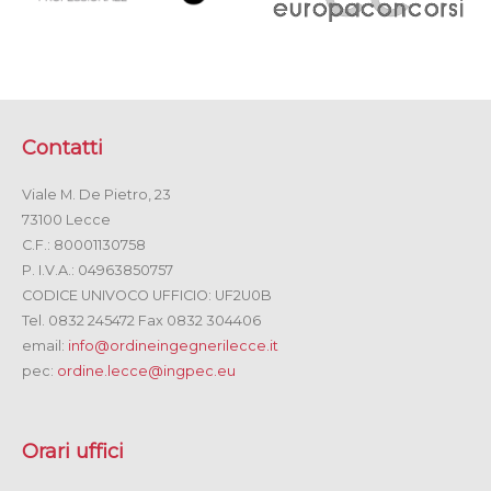
Contatti
Viale M. De Pietro, 23
73100 Lecce
C.F.: 80001130758
P. I.V.A.: 04963850757
CODICE UNIVOCO UFFICIO: UF2U0B
Tel. 0832 245472 Fax 0832 304406
email:
info@ordineingegnerilecce.it
pec:
ordine.lecce@ingpec.eu
Orari uffici