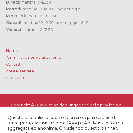
Lunedì
: mattina 10-12.30
Martedì
: mattina 10-12.30 – pomeriggio 16-18
Mercoledì
: mattina 10-12.30
Giovedì
: mattina 10-12.30 pomeriggio 16-18
Venerdì
: mattina 10-12.30
Home
Amministrazione trasparente
Contatti
Area Riservata
Sito 2020
Copyright © 2026
Ordine degli Ingegneri della provincia di
Lecce
Questo sito utilizza cookie tecnici e, quali cookie di
Privacy e Cookie Policy
-
Note Legali
-
Dichiarazione di
terze parti, esclusivamente Google Analytics in forma
accessibilità
aggregata ed anonima. Chiudendo questo banner,