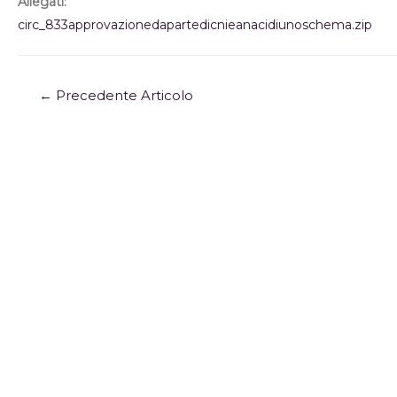
Allegati:
circ_833approvazionedapartedicnieanacidiunoschema.zip
←
Precedente Articolo