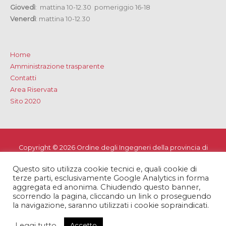
Giovedì
: mattina 10-12.30 pomeriggio 16-18
Venerdì
: mattina 10-12.30
Home
Amministrazione trasparente
Contatti
Area Riservata
Sito 2020
Copyright © 2026
Ordine degli Ingegneri della provincia di
Lecce
Questo sito utilizza cookie tecnici e, quali cookie di
Privacy e Cookie Policy
-
Note Legali
-
Dichiarazione di
terze parti, esclusivamente Google Analytics in forma
accessibilità
aggregata ed anonima. Chiudendo questo banner,
scorrendo la pagina, cliccando un link o proseguendo
la navigazione, saranno utilizzati i cookie sopraindicati.
Leggi tutto
Accetto