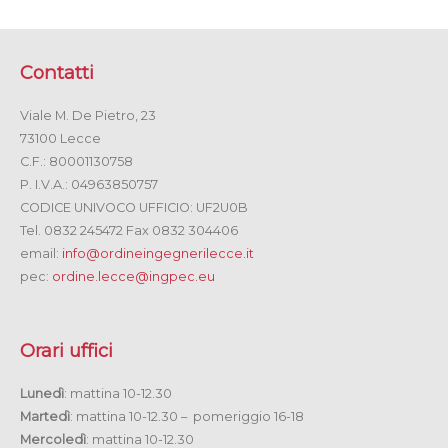
Contatti
Viale M. De Pietro, 23
73100 Lecce
C.F.: 80001130758
P. I.V.A.: 04963850757
CODICE UNIVOCO UFFICIO: UF2U0B
Tel. 0832 245472 Fax 0832 304406
email:
info@ordineingegnerilecce.it
pec:
ordine.lecce@ingpec.eu
Orari uffici
Lunedì
: mattina 10-12.30
Martedì
: mattina 10-12.30 – pomeriggio 16-18
Mercoledì
: mattina 10-12.30