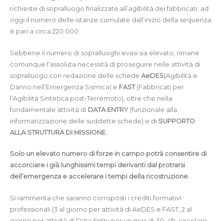
richieste di sopralluogo finalizzate all’agibilità dei fabbricati: ad
oggi il numero delle istanze cumulate dall’inizio della sequenza
è pari a circa 220.000.
Sebbene il numero di sopralluoghi evasi sia elevato, rimane
comunque l’assoluta necessità di proseguire nelle attività di
sopralluogo con redazione delle schede
AeDES
(Agibilità e
Danno nell’Emergenza Sismica) e
FAST
(Fabbricati per
l’Agibilità Sintetica post-Terremoto), oltre che nella
fondamentale attività di
DATA ENTRY
(funzionale alla
informatizzazione delle suddette schede) e di
SUPPORTO
ALLA STRUTTURA DI MISSIONE.
Solo un elevato numero di forze in campo potrà consentire di
accorciare i già lunghissimi tempi derivanti dal protrarsi
dell’emergenza e accelerare i tempi della ricostruzione.
Si rammenta che saranno corrisposti i crediti formativi
professionali (3 al giorno per attività di AeDES e FAST, 2 al
giorno per attività di Data Entry per un max di 30, cfr. circolare