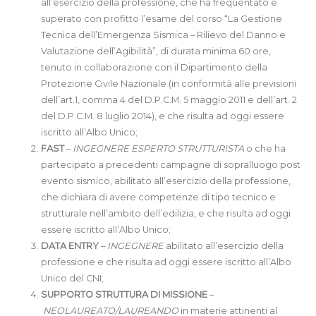
all’esercizio della professione, che ha frequentato e
superato con profitto l’esame del corso “La Gestione
Tecnica dell’Emergenza Sismica – Rilievo del Danno e
Valutazione dell’Agibilità”, di durata minima 60 ore,
tenuto in collaborazione con il Dipartimento della
Protezione Civile Nazionale (in conformità alle previsioni
dell’art.1, comma 4 del D.P.C.M. 5 maggio 2011 e dell’art. 2
del D.P.C.M. 8 luglio 2014), e che risulta ad oggi essere
iscritto all’Albo Unico;
FAST
–
INGEGNERE ESPERTO STRUTTURISTA
o che ha
partecipato a precedenti campagne di sopralluogo post
evento sismico, abilitato all’esercizio della professione,
che dichiara di avere competenze di tipo tecnico e
strutturale nell’ambito dell’edilizia, e che risulta ad oggi
essere iscritto all’Albo Unico;
DATA ENTRY
–
INGEGNERE
abilitato all’esercizio della
professione e che risulta ad oggi essere iscritto all’Albo
Unico del CNI;
SUPPORTO STRUTTURA DI MISSIONE
–
NEOLAUREATO/LAUREANDO
in materie attinenti al