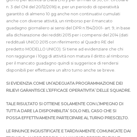
n. 3 del CNI del 20/12/2016) e, per un periodo di operatività
garantito di almeno 10 gg anche non continuativi cumulati
anche con diverse attività, un rimborso per il mancato
guadagno giornaliero ai sensi del DPR n.194/2001- art. 9, in base
alla dichiarazione dei redditi 2015 per i compensi del 2014 (dati
reddituali UNICO 2015 con riferimento al Quadro RE del
predetto MODELLO UNICO). Si tiene ad evidenziare che chi
non raggiunge i 10gg di attività non matura il diritto al rimborso
per il mancato guadagno quindi si suggerisce di rendersi
disponibili per effettuare un altro turno anche se breve.
SI EVIDENZIA COME UN’ADEGUATA PROGRAMMAZIONE DEI
RILIEVI GARANTISCE L’EFFICACE OPERATIVITA’ DELLE SQUADRE.
TALE RISULTATO SI OTTIENE SOLAMENTE CON L’IMPEGNO DI
TUTTI A DARE LA DISPONIBILITA’ SOLO NEL CASO CHE SI
POSSA EFFETTIVAMENTE PARTECIPARE AL TURNO PRESCELTO.
LE RINUNCE INGIUSTIFICATE E TARDIVAMENTE COMUNICATE DAI