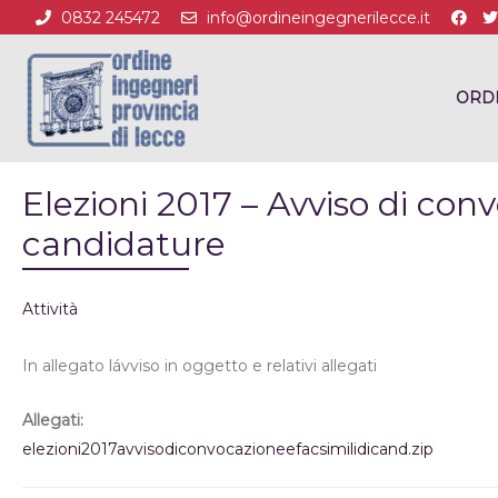
0832 245472
info@ordineingegnerilecce.it
ORD
Elezioni 2017 – Avviso di conv
candidature
Attività
In allegato lávviso in oggetto e relativi allegati
Allegati:
elezioni2017avvisodiconvocazioneefacsimilidicand.zip