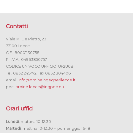
Contatti
Viale M. De Pietro, 23
73100 Lecce
C.F.: 80001130758
P. I.V.A.: 04963850757
CODICE UNIVOCO UFFICIO: UF2U0B
Tel. 0832 245472 Fax 0832 304406
email:
info@ordineingegnerilecce.it
pec:
ordine.lecce@ingpec.eu
Orari uffici
Lunedì
: mattina 10-12.30
Martedì
: mattina 10-12.30 – pomeriggio 16-18