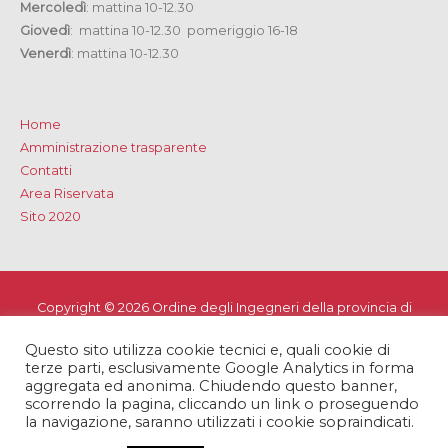
Mercoledì
: mattina 10-12.30
Giovedì
: mattina 10-12.30 pomeriggio 16-18
Venerdì
: mattina 10-12.30
Home
Amministrazione trasparente
Contatti
Area Riservata
Sito 2020
Copyright © 2026
Ordine degli Ingegneri della provincia di
Lecce
Questo sito utilizza cookie tecnici e, quali cookie di
Privacy e Cookie Policy
-
Note Legali
-
Dichiarazione di
terze parti, esclusivamente Google Analytics in forma
accessibilità
aggregata ed anonima. Chiudendo questo banner,
scorrendo la pagina, cliccando un link o proseguendo
la navigazione, saranno utilizzati i cookie sopraindicati.