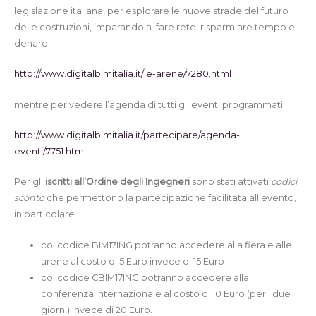
legislazione italiana, per esplorare le nuove strade del futuro
delle costruzioni, imparando a fare rete, risparmiare tempo e
denaro.
http://www.digitalbimitalia.it/le-arene/7280.html
mentre per vedere l’agenda di tutti gli eventi programmati
http://www.digitalbimitalia.it/partecipare/agenda-
eventi/7751.html
Per gli
iscritti all’Ordine degli Ingegneri
sono stati attivati
codici
sconto
che permettono la partecipazione facilitata all’evento,
in particolare :
col codice BIM17ING potranno accedere alla fiera e alle
arene al costo di 5 Euro invece di 15 Euro
col codice CBIM17ING potranno accedere alla
conferenza internazionale al costo di 10 Euro (per i due
giorni) invece di 20 Euro.