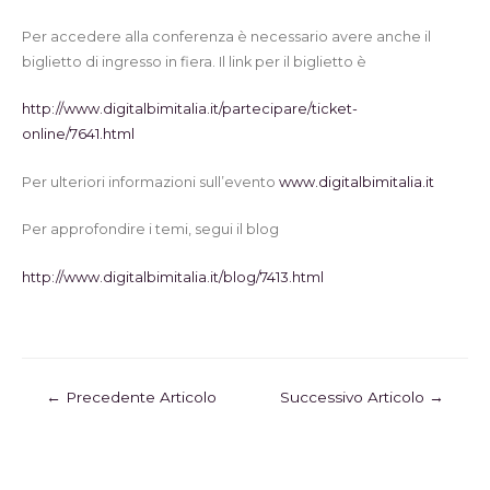
Per accedere alla conferenza è necessario avere anche il
biglietto di ingresso in fiera. Il link per il biglietto è
http://www.digitalbimitalia.it/partecipare/ticket-
online/7641.html
Per ulteriori informazioni sull’evento
www.digitalbimitalia.it
Per approfondire i temi, segui il blog
http://www.digitalbimitalia.it/blog/7413.html
←
Precedente Articolo
Successivo Articolo
→