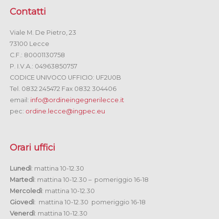
Contatti
Viale M. De Pietro, 23
73100 Lecce
C.F.: 80001130758
P. I.V.A.: 04963850757
CODICE UNIVOCO UFFICIO: UF2U0B
Tel. 0832 245472 Fax 0832 304406
email:
info@ordineingegnerilecce.it
pec:
ordine.lecce@ingpec.eu
Orari uffici
Lunedì
: mattina 10-12.30
Martedì
: mattina 10-12.30 – pomeriggio 16-18
Mercoledì
: mattina 10-12.30
Giovedì
: mattina 10-12.30 pomeriggio 16-18
Venerdì
: mattina 10-12.30