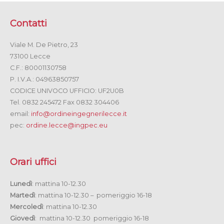
Contatti
Viale M. De Pietro, 23
73100 Lecce
C.F.: 80001130758
P. I.V.A.: 04963850757
CODICE UNIVOCO UFFICIO: UF2U0B
Tel. 0832 245472 Fax 0832 304406
email:
info@ordineingegnerilecce.it
pec:
ordine.lecce@ingpec.eu
Orari uffici
Lunedì
: mattina 10-12.30
Martedì
: mattina 10-12.30 – pomeriggio 16-18
Mercoledì
: mattina 10-12.30
Giovedì
: mattina 10-12.30 pomeriggio 16-18