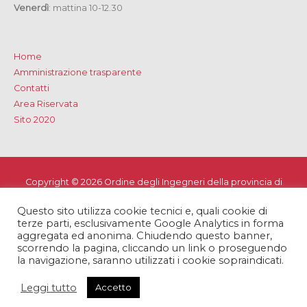
Venerdì
: mattina 10-12.30
Home
Amministrazione trasparente
Contatti
Area Riservata
Sito 2020
Copyright © 2026
Ordine degli Ingegneri della provincia di
Lecce
Questo sito utilizza cookie tecnici e, quali cookie di
Privacy e Cookie Policy
-
Note Legali
-
Dichiarazione di
terze parti, esclusivamente Google Analytics in forma
accessibilità
aggregata ed anonima. Chiudendo questo banner,
scorrendo la pagina, cliccando un link o proseguendo
la navigazione, saranno utilizzati i cookie sopraindicati.
Leggi tutto
Accetto