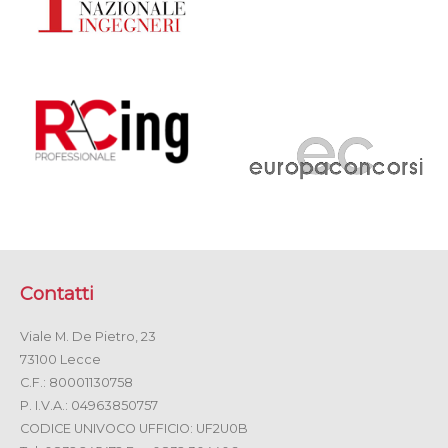
Contatti
Viale M. De Pietro, 23
73100 Lecce
C.F.: 80001130758
P. I.V.A.: 04963850757
CODICE UNIVOCO UFFICIO: UF2U0B