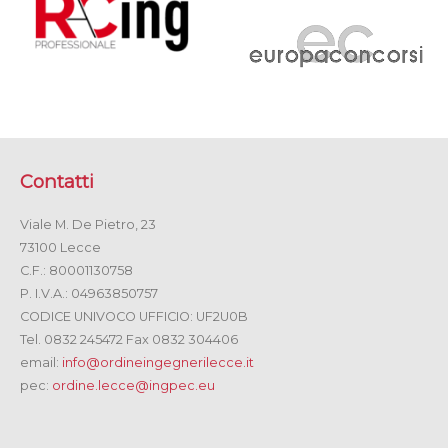
Contatti
Viale M. De Pietro, 23
73100 Lecce
C.F.: 80001130758
P. I.V.A.: 04963850757
CODICE UNIVOCO UFFICIO: UF2U0B
Tel. 0832 245472 Fax 0832 304406
email:
info@ordineingegnerilecce.it
pec:
ordine.lecce@ingpec.eu