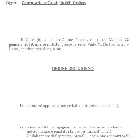
Oggetto:
Convocazione Consiglio dell’Ordine.
Il Consiglio di quest’Ordine è convocato per Martedì
22
gennaio 2019,
alle ore 16.30,
presso la sede, Viale M. De Pietro, 23 –
Lecce, per discutere il seguente
ORDINE DEL GIORNO
1)
Lettura ed approvazione verbali delle sedute precedenti;
2)
Concorso Ordine Ingegneri Lecce per l’assunzione a tempo
indeterminato e parziale (12 ore settimanali) di n. 1
Collaboratore di Segreteria, Area C, – posizione economica C1 –