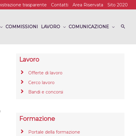
strazione trasparente
Contatti
Area Riservata
Sito 2020
COMMISSIONI
LAVORO
COMUNICAZIONE
Lavoro
Offerte di lavoro
Cerco lavoro
Bandi e concorsi
a
Formazione
Portale della formazione