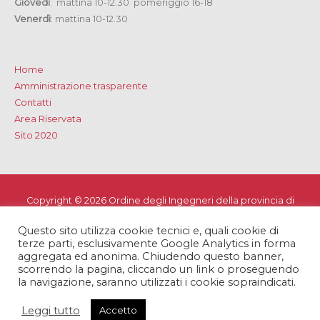
Giovedì
: mattina 10-12.30 pomeriggio 16-18
Venerdì
: mattina 10-12.30
Home
Amministrazione trasparente
Contatti
Area Riservata
Sito 2020
Copyright © 2026
Ordine degli Ingegneri della provincia di
Lecce
Questo sito utilizza cookie tecnici e, quali cookie di
Privacy e Cookie Policy
-
Note Legali
-
Dichiarazione di
terze parti, esclusivamente Google Analytics in forma
accessibilità
aggregata ed anonima. Chiudendo questo banner,
scorrendo la pagina, cliccando un link o proseguendo
la navigazione, saranno utilizzati i cookie sopraindicati.
Leggi tutto
Accetto