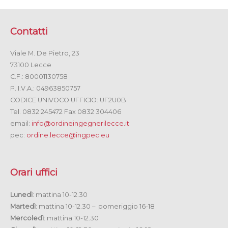
Contatti
Viale M. De Pietro, 23
73100 Lecce
C.F.: 80001130758
P. I.V.A.: 04963850757
CODICE UNIVOCO UFFICIO: UF2U0B
Tel. 0832 245472 Fax 0832 304406
email:
info@ordineingegnerilecce.it
pec:
ordine.lecce@ingpec.eu
Orari uffici
Lunedì
: mattina 10-12.30
Martedì
: mattina 10-12.30 – pomeriggio 16-18
Mercoledì
: mattina 10-12.30