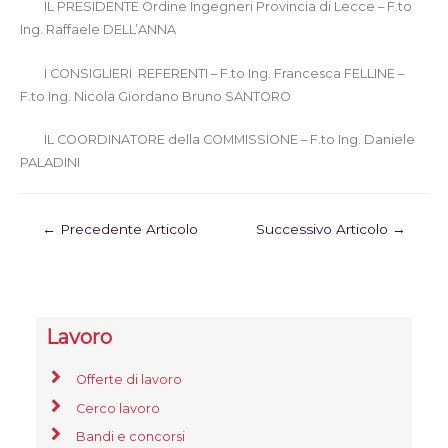
IL PRESIDENTE Ordine Ingegneri Provincia di Lecce – F.to
Ing. Raffaele DELL’ANNA
I CONSIGLIERI REFERENTI – F.to Ing
.
Francesca FELLINE –
F.to Ing.
Nicola Giordano Bruno SANTORO
IL COORDINATORE della COMMISSIONE – F.to Ing. Daniele
PALADINI
←
Precedente Articolo
Successivo Articolo
→
Lavoro
Offerte di lavoro
Cerco lavoro
Bandi e concorsi