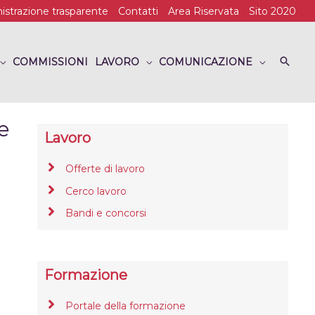
strazione trasparente
Contatti
Area Riservata
Sito 2020
COMMISSIONI
LAVORO
COMUNICAZIONE
e
Lavoro
Offerte di lavoro
Cerco lavoro
Bandi e concorsi
Formazione
Portale della formazione