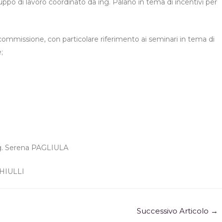
o di lavoro coordinato da ing. Palano in tema di incentivi per
 commissione, con particolare riferimento ai seminari in tema di
;
Ing. Serena PAGLIULA
CHIULLI
Successivo Articolo
→