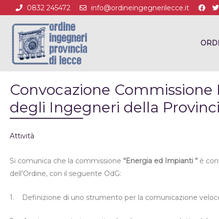
0832 245472
info@ordineingegnerilecce.it
ORD
Convocazione Commissione E
degli Ingegneri della Provinc
Attività
Si comunica che la commissione
“Energia ed Impianti “
è conv
dell’Ordine, con il seguente OdG:
1.
Definizione di uno strumento per la comunicazione veloce