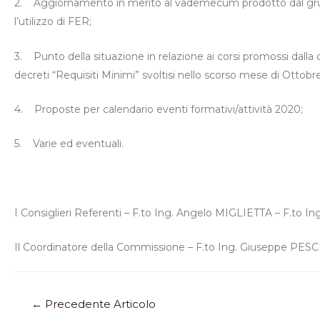
2.
Aggiornamento in merito al vademecum prodotto dal grupp
l’utilizzo di FER;
3.
Punto della situazione in relazione ai corsi promossi dalla
decreti “Requisiti Minimi” svoltisi nello scorso mese di Ottobre
4.
Proposte per calendario eventi formativi/attività 2020;
5.
Varie ed eventuali.
I Consiglieri Referenti – F.to Ing. Angelo MIGLIETTA – F.to 
Il Coordinatore della Commissione – F.to Ing. Giuseppe PES
←
Precedente Articolo