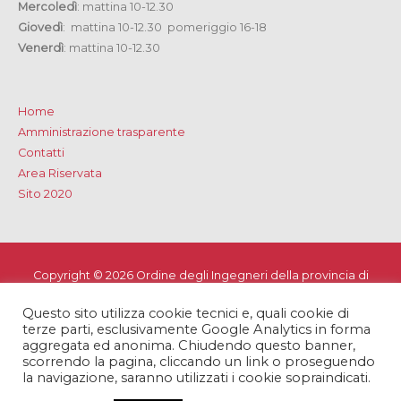
Mercoledì
: mattina 10-12.30
Giovedì
: mattina 10-12.30 pomeriggio 16-18
Venerdì
: mattina 10-12.30
Home
Amministrazione trasparente
Contatti
Area Riservata
Sito 2020
Copyright © 2026
Ordine degli Ingegneri della provincia di
Lecce
Questo sito utilizza cookie tecnici e, quali cookie di
Privacy e Cookie Policy
-
Note Legali
-
Dichiarazione di
terze parti, esclusivamente Google Analytics in forma
accessibilità
aggregata ed anonima. Chiudendo questo banner,
scorrendo la pagina, cliccando un link o proseguendo
la navigazione, saranno utilizzati i cookie sopraindicati.