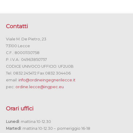
Contatti
Viale M. De Pietro, 23
73100 Lecce
C.F.: 80001130758
P. I.V.A.: 04963850757
CODICE UNIVOCO UFFICIO: UF2U0B
Tel. 0832 245472 Fax 0832 304406
email:
info@ordineingegnerilecce.it
pec:
ordine.lecce@ingpec.eu
Orari uffici
Lunedì
: mattina 10-12.30
Martedì
: mattina 10-12.30 – pomeriggio 16-18