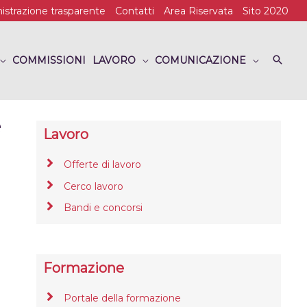
strazione trasparente
Contatti
Area Riservata
Sito 2020
COMMISSIONI
LAVORO
COMUNICAZIONE
e
Lavoro
Offerte di lavoro
Cerco lavoro
Bandi e concorsi
Formazione
Portale della formazione