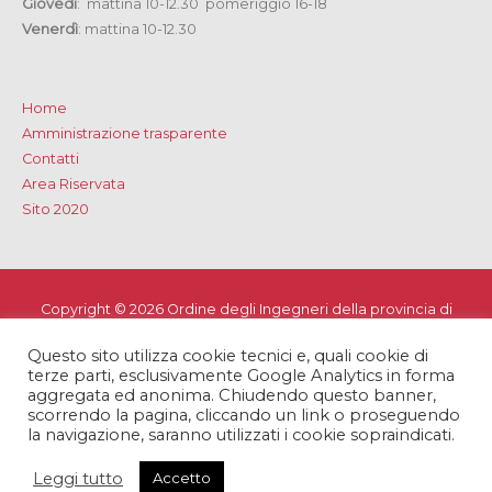
Giovedì
: mattina 10-12.30 pomeriggio 16-18
Venerdì
: mattina 10-12.30
Home
Amministrazione trasparente
Contatti
Area Riservata
Sito 2020
Copyright © 2026
Ordine degli Ingegneri della provincia di
Lecce
Questo sito utilizza cookie tecnici e, quali cookie di
Privacy e Cookie Policy
-
Note Legali
-
Dichiarazione di
terze parti, esclusivamente Google Analytics in forma
accessibilità
aggregata ed anonima. Chiudendo questo banner,
scorrendo la pagina, cliccando un link o proseguendo
la navigazione, saranno utilizzati i cookie sopraindicati.
Leggi tutto
Accetto