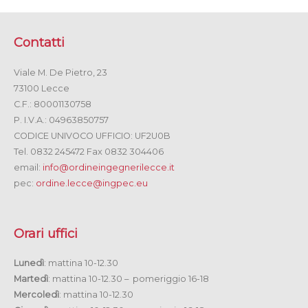
Contatti
Viale M. De Pietro, 23
73100 Lecce
C.F.: 80001130758
P. I.V.A.: 04963850757
CODICE UNIVOCO UFFICIO: UF2U0B
Tel. 0832 245472 Fax 0832 304406
email:
info@ordineingegnerilecce.it
pec:
ordine.lecce@ingpec.eu
Orari uffici
Lunedì
: mattina 10-12.30
Martedì
: mattina 10-12.30 – pomeriggio 16-18
Mercoledì
: mattina 10-12.30