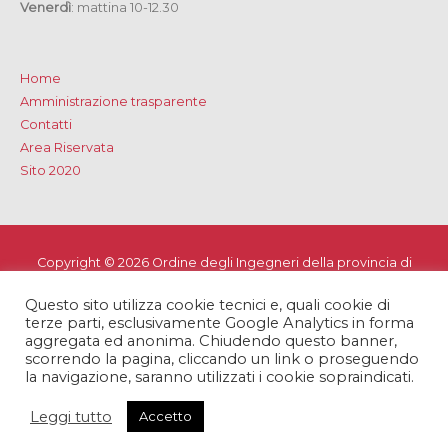
Venerdì
: mattina 10-12.30
Home
Amministrazione trasparente
Contatti
Area Riservata
Sito 2020
Copyright © 2026
Ordine degli Ingegneri della provincia di
Lecce
Questo sito utilizza cookie tecnici e, quali cookie di
Privacy e Cookie Policy
-
Note Legali
-
Dichiarazione di
terze parti, esclusivamente Google Analytics in forma
accessibilità
aggregata ed anonima. Chiudendo questo banner,
scorrendo la pagina, cliccando un link o proseguendo
la navigazione, saranno utilizzati i cookie sopraindicati.
Leggi tutto
Accetto