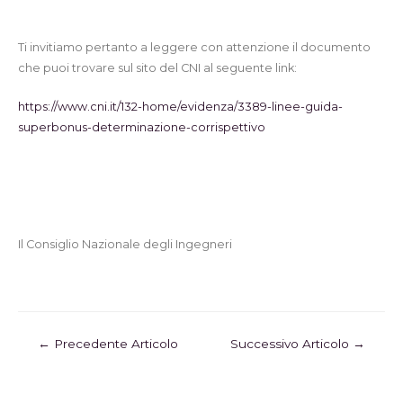
Ti invitiamo pertanto a leggere con attenzione il documento
che puoi trovare sul sito del CNI al seguente link:
https://www.cni.it/132-home/evidenza/3389-linee-guida-
superbonus-determinazione-corrispettivo
Il Consiglio Nazionale degli Ingegneri
←
Precedente Articolo
Successivo Articolo
→