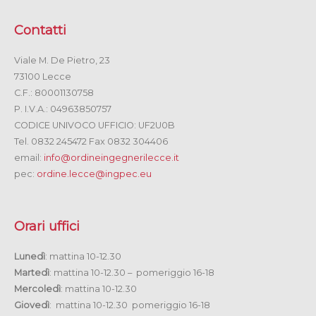
Contatti
Viale M. De Pietro, 23
73100 Lecce
C.F.: 80001130758
P. I.V.A.: 04963850757
CODICE UNIVOCO UFFICIO: UF2U0B
Tel. 0832 245472 Fax 0832 304406
email:
info@ordineingegnerilecce.it
pec:
ordine.lecce@ingpec.eu
Orari uffici
Lunedì
: mattina 10-12.30
Martedì
: mattina 10-12.30 – pomeriggio 16-18
Mercoledì
: mattina 10-12.30
Giovedì
: mattina 10-12.30 pomeriggio 16-18