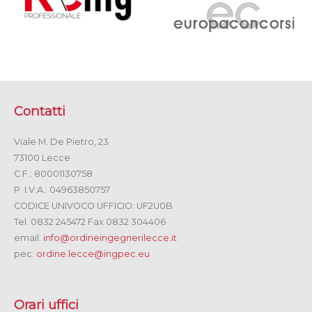
Contatti
Viale M. De Pietro, 23
73100 Lecce
C.F.: 80001130758
P. I.V.A.: 04963850757
CODICE UNIVOCO UFFICIO: UF2U0B
Tel. 0832 245472 Fax 0832 304406
email:
info@ordineingegnerilecce.it
pec:
ordine.lecce@ingpec.eu
Orari uffici