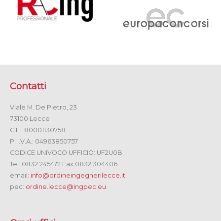
Contatti
Viale M. De Pietro, 23
73100 Lecce
C.F.: 80001130758
P. I.V.A.: 04963850757
CODICE UNIVOCO UFFICIO: UF2U0B
Tel. 0832 245472 Fax 0832 304406
email:
info@ordineingegnerilecce.it
pec:
ordine.lecce@ingpec.eu