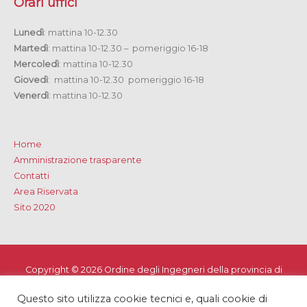
Orari uffici
Lunedì
: mattina 10-12.30
Martedì
: mattina 10-12.30 – pomeriggio 16-18
Mercoledì
: mattina 10-12.30
Giovedì
: mattina 10-12.30 pomeriggio 16-18
Venerdì
: mattina 10-12.30
Home
Amministrazione trasparente
Contatti
Area Riservata
Sito 2020
Copyright © 2026
Ordine degli Ingegneri della provincia di
Lecce
Questo sito utilizza cookie tecnici e, quali cookie di
Privacy e Cookie Policy
-
Note Legali
-
Dichiarazione di