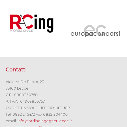
Contatti
Viale M. De Pietro, 23
73100 Lecce
C.F.: 80001130758
P. I.V.A.: 04963850757
CODICE UNIVOCO UFFICIO: UF2U0B
Tel. 0832 245472 Fax 0832 304406
email:
info@ordineingegnerilecce.it